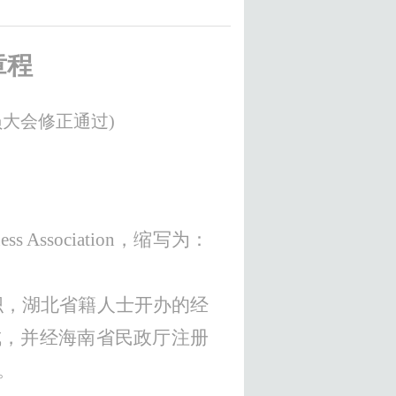
章程
员大会修正通过
)
siness Association，缩写为
：
织
，
湖北省籍人士开办的
经
成，
并经海南省民政厅注册
。