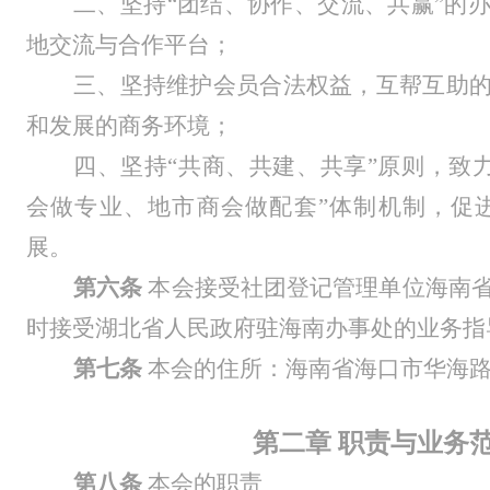
二、坚持
“团结、协作、交流、共赢”的
地交流与合作平台；
三、坚持维护会员合法权益，互帮互助
和发展的商务环境；
四、坚持
“共商、共建、共享”原则，致
会做专业、地市商会做配套”体制机制，促
展。
第六条
本会接
受社团登记管理单位海南
时接受湖北省人民
政府驻海南办事处的业务指
第七条
本会的住所：海南省海口市华海
第二章
职责与业务
第
八
条
本会的职责