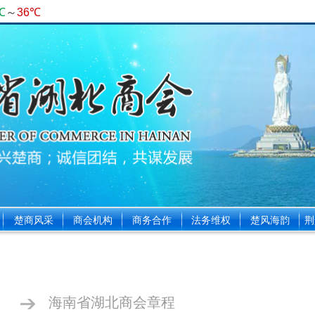
楚商风采
商会机构
商务合作
法务维权
楚风海韵
荆
海南省湖北商会章程