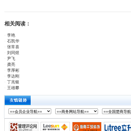
相关阅读：
李艳
·
石凯华
·
张常喜
·
刘同煜
·
尹飞
·
龚亮
·
李厚彬
·
李达刚
·
丁兆银
·
王雄攀
·